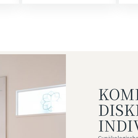
KOM
DISK
INDI
Gynäkologische