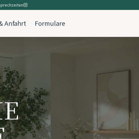
Sprechzeiten
& Anfahrt
Formulare
IE
E