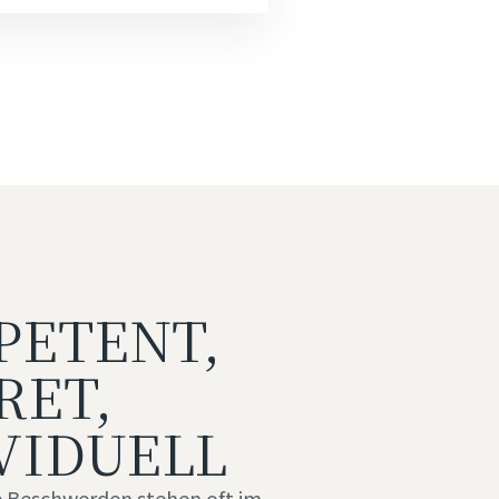
PETENT,
RET,
VIDUELL
 Beschwerden stehen oft im