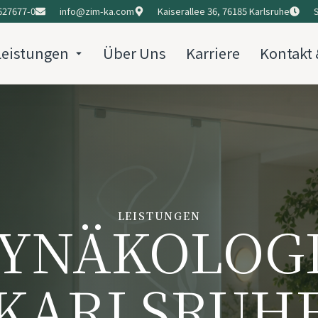
 627677-0
info@zim-ka.com
Kaiserallee 36, 76185 Karlsruhe
Leistungen
Über Uns
Karriere
Kontakt 
LEISTUNGEN
YNÄKOLOG
KARLSRUH