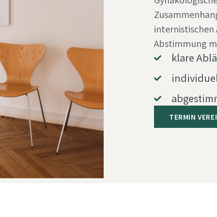
Zusammenhang 
internistischen
Abstimmung mit
klare Abl
individue
abgestimm
TERMIN VERE