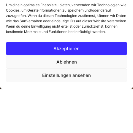
Um dir ein optimales Erlebnis zu bieten, verwenden wir Technologien wie
Cookies, um Geräteinformationen zu speichern und/oder darauf
zuzugreifen. Wenn du diesen Technologien zustimmst, können wir Daten
wie das Surfverhalten oder eindeutige IDs auf dieser Website verarbeiten.
Wenn du deine Einwilligung nicht erteilst oder zurückziehst, können
bestimmte Merkmale und Funktionen beeinträchtigt werden.
Akzeptieren
Ablehnen
AKUTE BESCHWERDEN?
Rufen Sie uns bei akuten Beschwerden an, wir bemühen uns
Ihnen taggleich einen Termin zu geben.
Einstellungen ansehen
+49 (0)721 / 627677-0